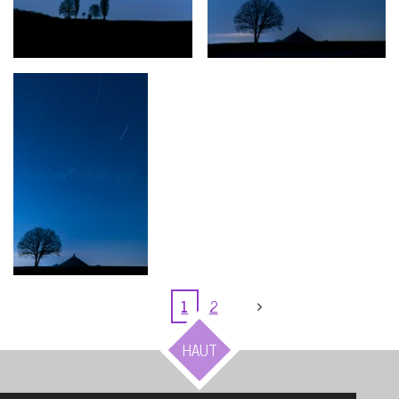
1
2
HAUT