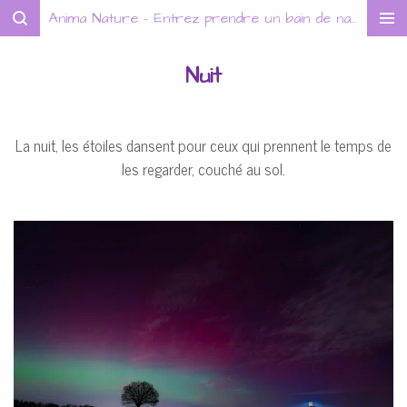
Anima Nature - Entrez prendre un bain de nature !
Passer
au
contenu
Nuit
principal
La nuit, les étoiles dansent pour ceux qui prennent le temps de
les regarder, couché au sol.