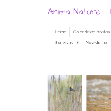
Passer
Anima Nature - 
au
contenu
principal
Home
Calendrier photo
Services
Newsletter