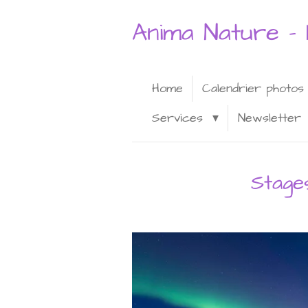
Passer
Anima Nature - 
au
contenu
principal
Home
Calendrier photos
Services
Newsletter
Stage