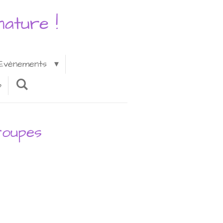
ature !
Evènements
p
roupes