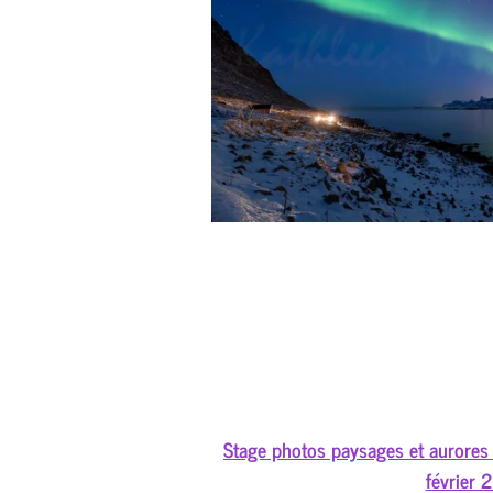
Stage photos paysages et aurores 
février 