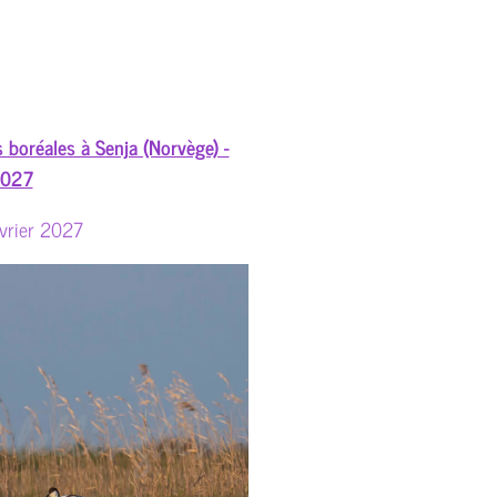
 boréales à Senja (Norvège) -
2027
vrier 2027